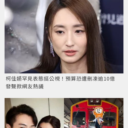
柯佳嬿罕見表態挺公視！預算恐遭刪凍逾10億
發聲掀網友熱議