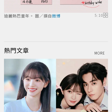
迪麗熱巴童年。 圖／擷自
微博
5
/
10
迪
熱門文章
MORE