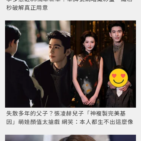
秒破解真正用意
失散多年的父子？張凌赫兒子「神複製完美基
因」萌娃顏值太搶戲 網笑：本人都生不出這麼像