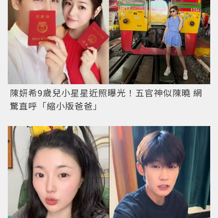
陳妍希9歲兒小星星近照曝光！五官神似陳曉 網
驚直呼「縮小版爸爸」