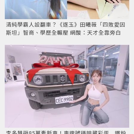
清純學霸人設翻車？《逐玉》田曦薇「四敗愛因
斯坦」智商、學歷全輾壓 網酸：天才全靠旁白
李多慧砸85萬牽新車！車牌號碼暗藏彩蛋 鐵粉