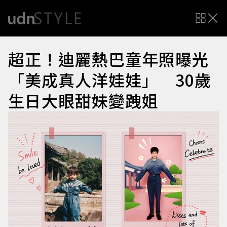
超正！迪麗熱巴童年照曝光
「美成真人洋娃娃」 30歲
生日大眼甜妹變跩姐