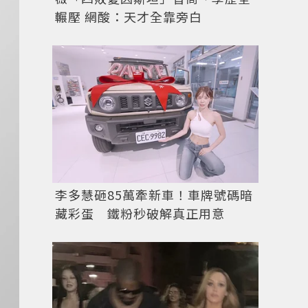
輾壓 網酸：天才全靠旁白
李多慧砸85萬牽新車！車牌號碼暗
藏彩蛋 鐵粉秒破解真正用意