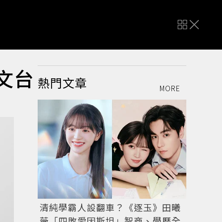
天文台
熱門文章
MORE
清純學霸人設翻車？《逐玉》田曦
薇「四敗愛因斯坦」智商、學歷全