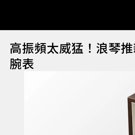
高振頻太威猛！浪琴推新款
腕表