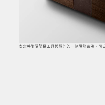
4
/
5
表盒將附贈簡易工具與額外的一條尼龍表帶，可自行