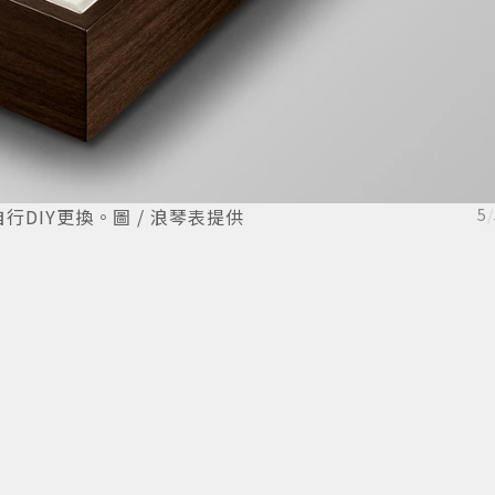
DIY更換。圖 / 浪琴表提供
5
/