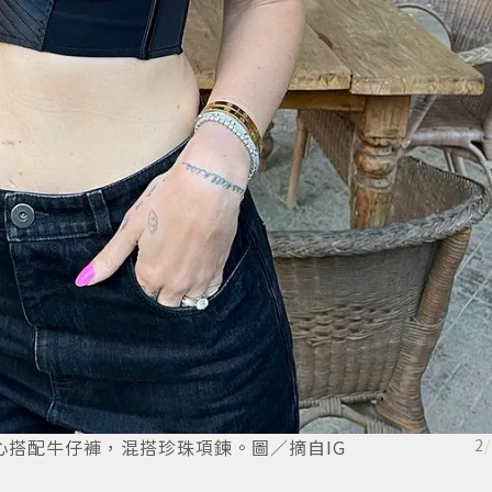
設計馬甲背心搭配牛仔褲，混搭珍珠項鍊。圖／摘自IG
2
/