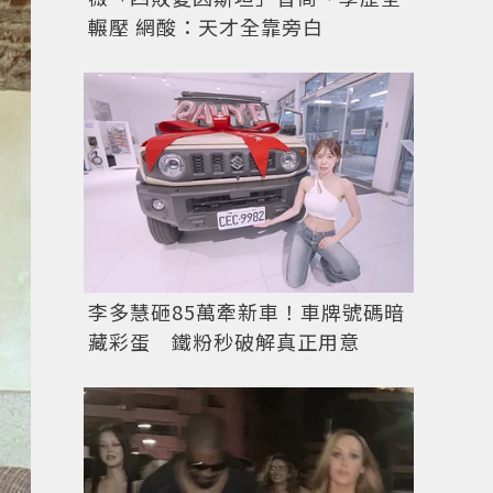
輾壓 網酸：天才全靠旁白
李多慧砸85萬牽新車！車牌號碼暗
藏彩蛋 鐵粉秒破解真正用意