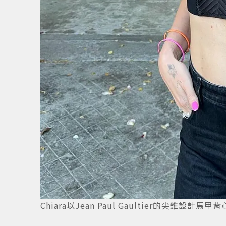
Chiara以Jean Paul Gaultier的尖錐