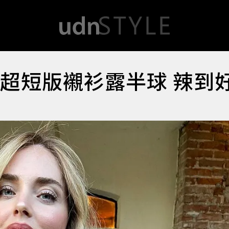
a穿超短版襯衫露半球 辣到