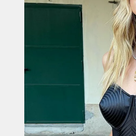
的
1
/
7