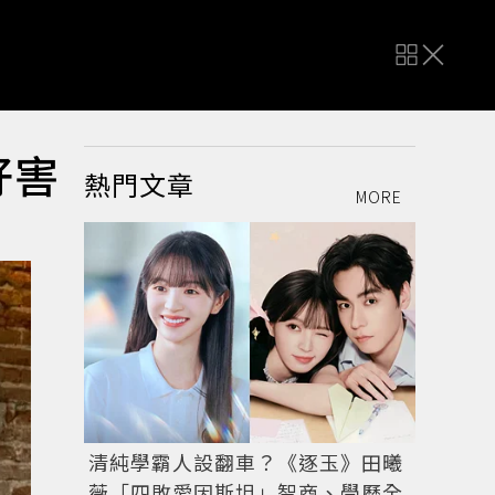
好害
熱門文章
MORE
清純學霸人設翻車？《逐玉》田曦
薇「四敗愛因斯坦」智商、學歷全