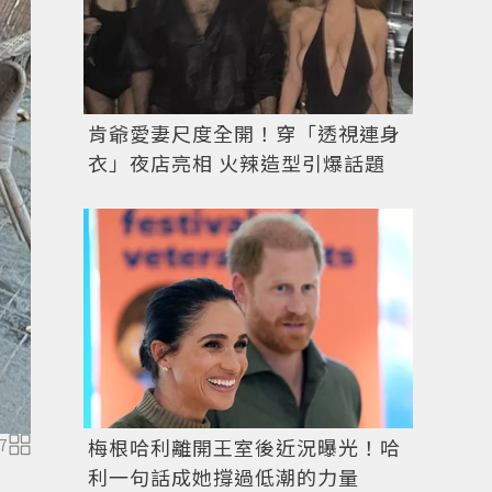
肯爺愛妻尺度全開！穿「透視連身
衣」夜店亮相 火辣造型引爆話題
海莉比柏也穿過同款MIU MIU上衣。圖／摘自IG
梅根哈利離開王室後近況曝光！哈
7
利一句話成她撐過低潮的力量