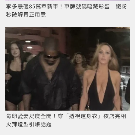
李多慧砸85萬牽新車！車牌號碼暗藏彩蛋 鐵粉
秒破解真正用意
肯爺愛妻尺度全開！穿「透視連身衣」夜店亮相
火辣造型引爆話題