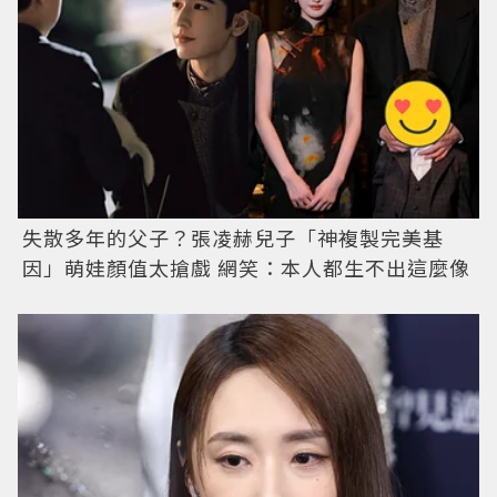
失散多年的父子？張凌赫兒子「神複製完美基
因」萌娃顏值太搶戲 網笑：本人都生不出這麼像