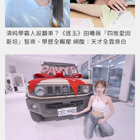
清純學霸人設翻車？《逐玉》田曦薇「四敗愛因
斯坦」智商、學歷全輾壓 網酸：天才全靠旁白