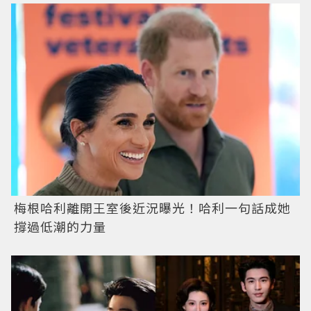
梅根哈利離開王室後近況曝光！哈利一句話成她
撐過低潮的力量