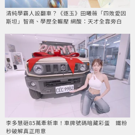
清純學霸人設翻車？《逐玉》田曦薇「四敗愛因
斯坦」智商、學歷全輾壓 網酸：天才全靠旁白
李多慧砸85萬牽新車！車牌號碼暗藏彩蛋 鐵粉
秒破解真正用意