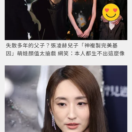
失散多年的父子？張凌赫兒子「神複製完美基
因」萌娃顏值太搶戲 網笑：本人都生不出這麼像