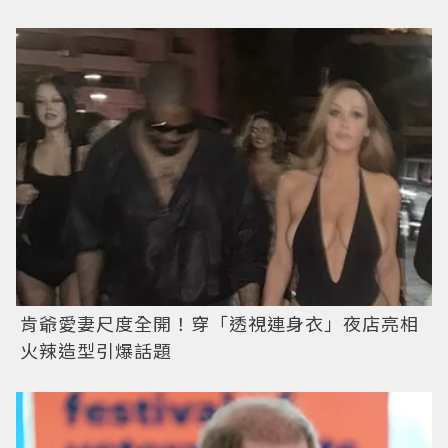
肯爺愛妻尺度全開！穿「透視連身衣」夜店亮相
火辣造型引爆話題