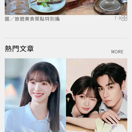
圖／旅遊美食萊點特別攝
7
/
9
熱門文章
MORE