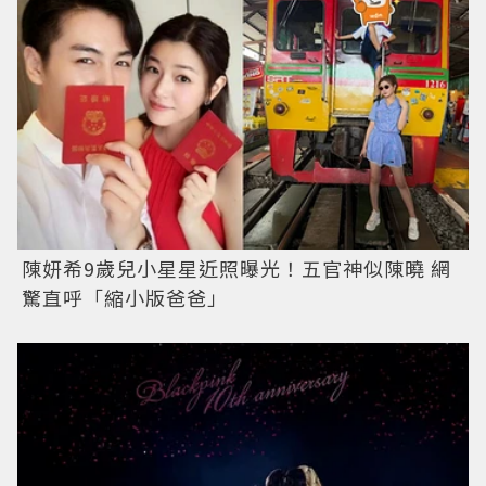
陳妍希9歲兒小星星近照曝光！五官神似陳曉 網
驚直呼「縮小版爸爸」