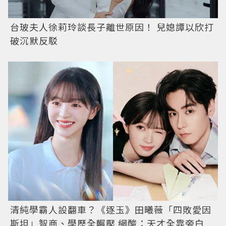
台玻夫人徐莉玲談長子離世原因！ 兒媳譚以欣打
破沉默反駁
清純學霸人設翻車？《逐玉》田曦薇「四敗愛因
斯坦」智商、學歷全輾壓 網酸：天才全靠旁白