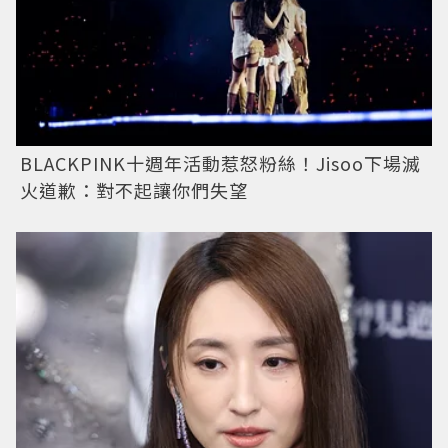
BLACKPINK十週年活動惹怒粉絲！Jisoo下場滅
火道歉：對不起讓你們失望