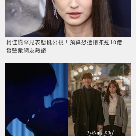
柯佳嬿罕見表態挺公視！預算恐遭刪凍逾10億
發聲掀網友熱議