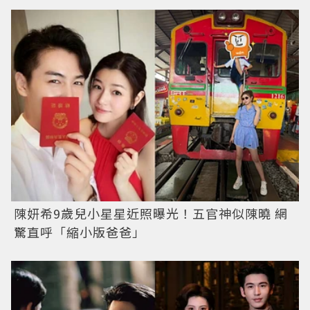
陳妍希9歲兒小星星近照曝光！五官神似陳曉 網
驚直呼「縮小版爸爸」