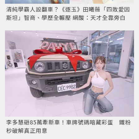
清純學霸人設翻車？《逐玉》田曦薇「四敗愛因
斯坦」智商、學歷全輾壓 網酸：天才全靠旁白
李多慧砸85萬牽新車！車牌號碼暗藏彩蛋 鐵粉
秒破解真正用意