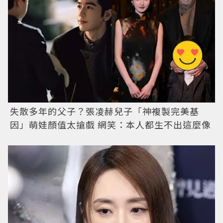
失散多年的父子？張凌赫兒子「神複製完美基
因」萌娃顏值太搶戲 網笑：本人都生不出這麼像