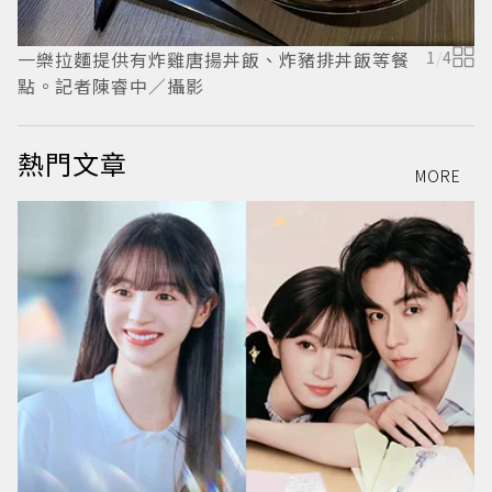
一樂拉麵提供有炸雞唐揚丼飯、炸豬排丼飯等餐
1
/
4
點。記者陳睿中／攝影
熱門文章
MORE