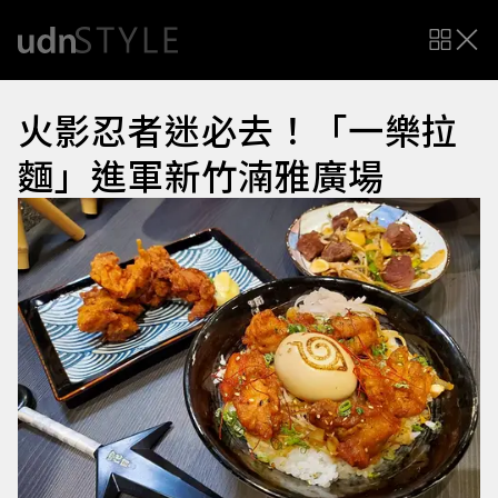
火影忍者迷必去！「一樂拉
麵」進軍新竹湳雅廣場