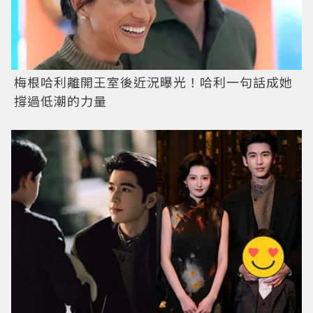
梅根哈利離開王室後近況曝光！哈利一句話成她
撐過低潮的力量