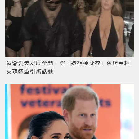
肯爺愛妻尺度全開！穿「透視連身衣」夜店亮相
火辣造型引爆話題