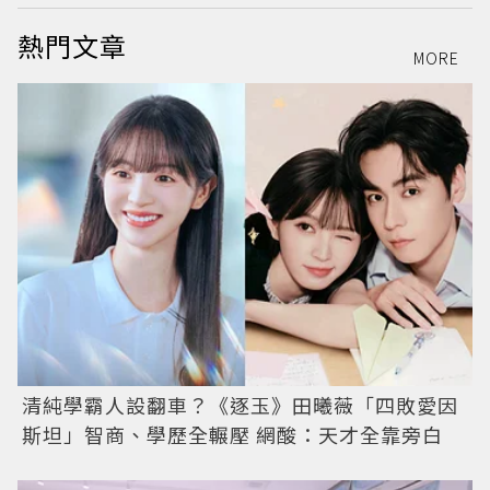
熱門文章
MORE
清純學霸人設翻車？《逐玉》田曦薇「四敗愛因
斯坦」智商、學歷全輾壓 網酸：天才全靠旁白