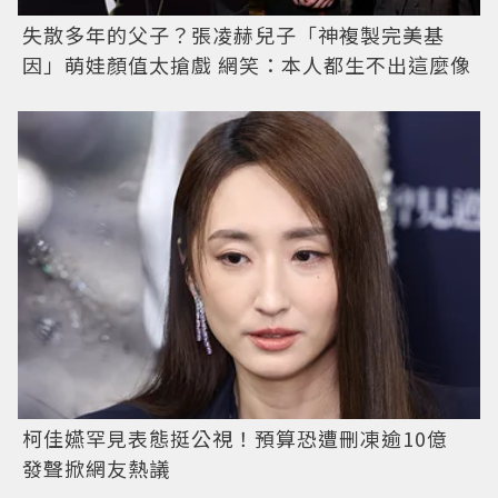
失散多年的父子？張凌赫兒子「神複製完美基
因」萌娃顏值太搶戲 網笑：本人都生不出這麼像
柯佳嬿罕見表態挺公視！預算恐遭刪凍逾10億
發聲掀網友熱議