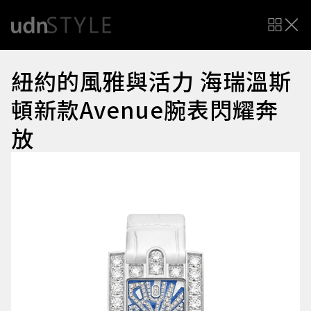
紐約的風雅與活力 海瑞溫斯
頓新款Avenue腕表閃耀奔
放