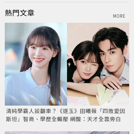
熱門文章
MORE
清純學霸人設翻車？《逐玉》田曦薇「四敗愛因
斯坦」智商、學歷全輾壓 網酸：天才全靠旁白