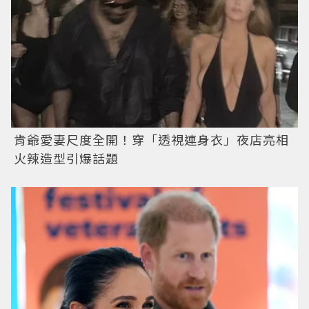
肯爺愛妻尺度全開！穿「透視連身衣」夜店亮相
火辣造型引爆話題