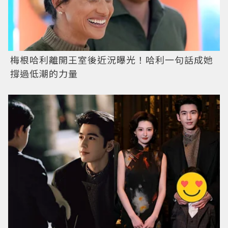
梅根哈利離開王室後近況曝光！哈利一句話成她
撐過低潮的力量