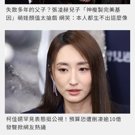
失散多年的父子？張凌赫兒子「神複製完美基
因」萌娃顏值太搶戲 網笑：本人都生不出這麼像
柯佳嬿罕見表態挺公視！預算恐遭刪凍逾10億
發聲掀網友熱議