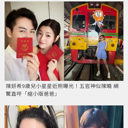
陳妍希9歲兒小星星近照曝光！五官神似陳曉 網
驚直呼「縮小版爸爸」