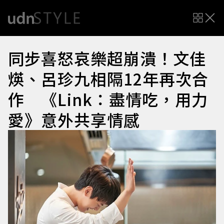
同步喜怒哀樂超崩潰！文佳
煐、呂珍九相隔12年再次合
作 《Link：盡情吃，用力
愛》意外共享情感