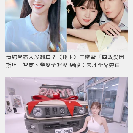
清純學霸人設翻車？《逐玉》田曦薇「四敗愛因
斯坦」智商、學歷全輾壓 網酸：天才全靠旁白