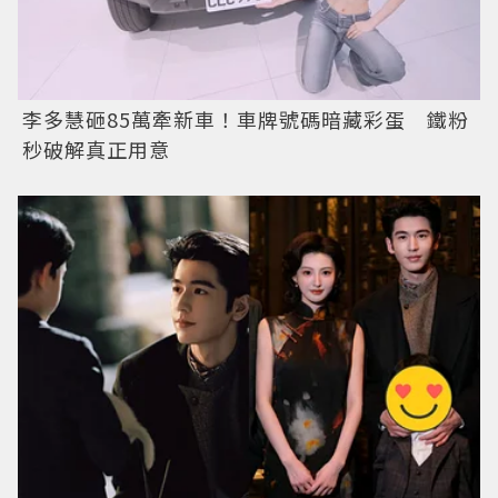
李多慧砸85萬牽新車！車牌號碼暗藏彩蛋 鐵粉
秒破解真正用意