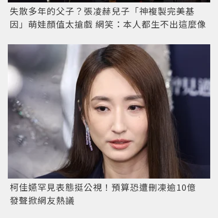
失散多年的父子？張凌赫兒子「神複製完美基
因」萌娃顏值太搶戲 網笑：本人都生不出這麼像
柯佳嬿罕見表態挺公視！預算恐遭刪凍逾10億
發聲掀網友熱議