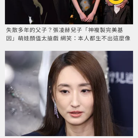
失散多年的父子？張凌赫兒子「神複製完美基
因」萌娃顏值太搶戲 網笑：本人都生不出這麼像