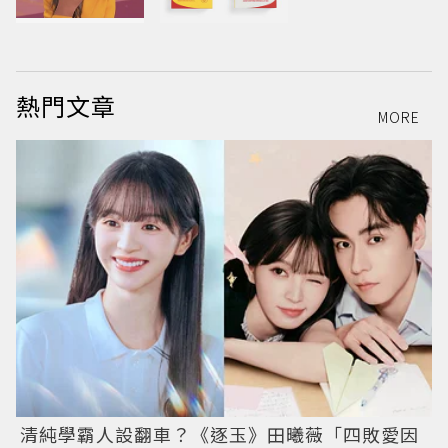
熱門文章
MORE
清純學霸人設翻車？《逐玉》田曦薇「四敗愛因