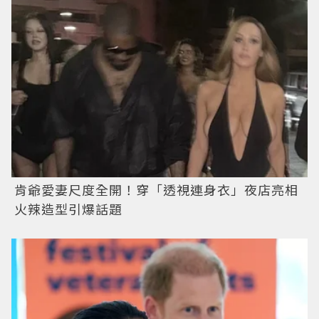
肯爺愛妻尺度全開！穿「透視連身衣」夜店亮相
火辣造型引爆話題