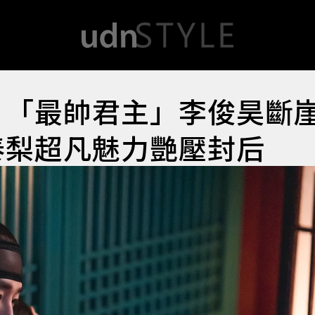
爐！「最帥君主」李俊昊斷
泰梨超凡魅力艷壓封后