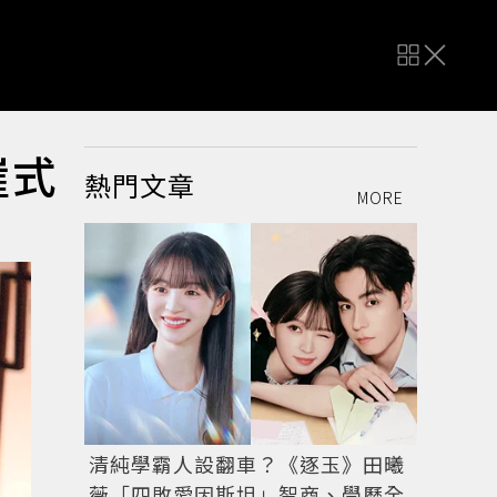
崖式
熱門文章
MORE
清純學霸人設翻車？《逐玉》田曦
薇「四敗愛因斯坦」智商、學歷全