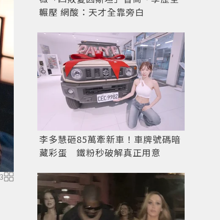
輾壓 網酸：天才全靠旁白
李多慧砸85萬牽新車！車牌號碼暗
藏彩蛋 鐵粉秒破解真正用意
3
金泰梨飾演羅希度。圖／Netflix提供