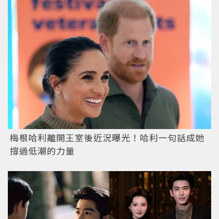
梅根哈利離開王室後近況曝光！哈利一句話成她
撐過低潮的力量