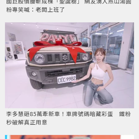
國巨股價腰斬成棵「聖誕樹」 網友湧入燕山湯圓
粉專笑喊：老闆上班了
李多慧砸85萬牽新車！車牌號碼暗藏彩蛋 鐵粉
秒破解真正用意