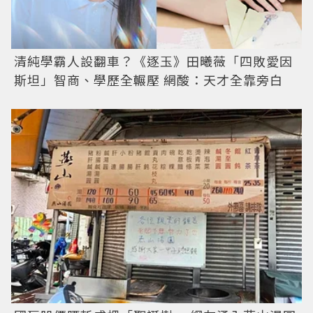
清純學霸人設翻車？《逐玉》田曦薇「四敗愛因
斯坦」智商、學歷全輾壓 網酸：天才全靠旁白