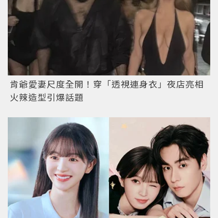
肯爺愛妻尺度全開！穿「透視連身衣」夜店亮相
火辣造型引爆話題