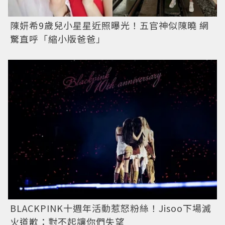
陳妍希9歲兒小星星近照曝光！五官神似陳曉 網
驚直呼「縮小版爸爸」
BLACKPINK十週年活動惹怒粉絲！Jisoo下場滅
火道歉：對不起讓你們失望