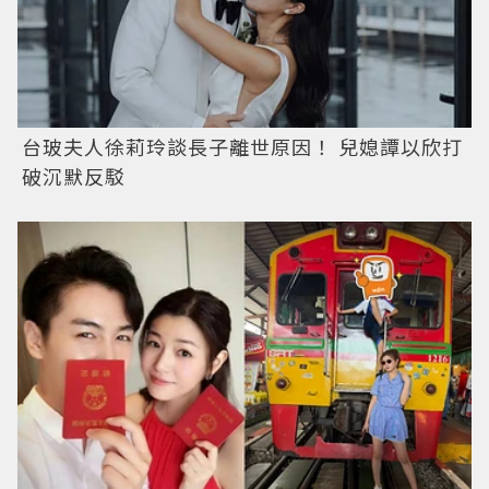
台玻夫人徐莉玲談長子離世原因！ 兒媳譚以欣打
破沉默反駁