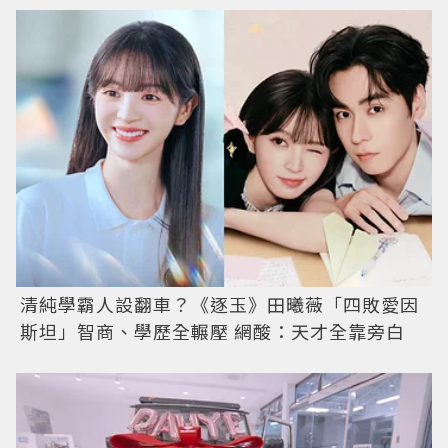
清純學霸人設翻車？《逐玉》田曦薇「四敗愛因
斯坦」智商、學歷全輾壓 網酸：天才全靠旁白