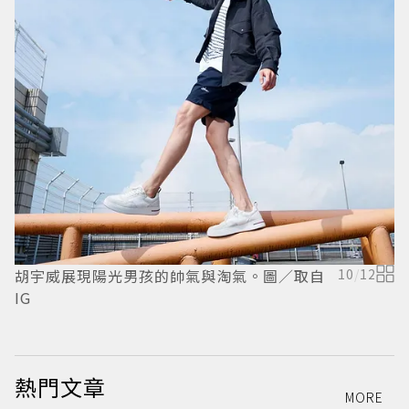
胡宇威展現陽光男孩的帥氣與淘氣。圖／取自
10
/
12
張
IG
出
熱門文章
MORE