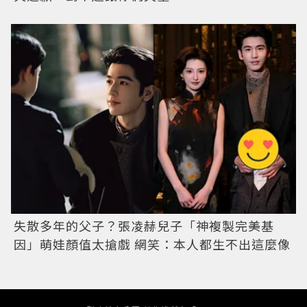
失散多年的父子？張凌赫兒子「神複製完美基
因」萌娃顏值太搶戲 網笑：本人都生不出這麼像