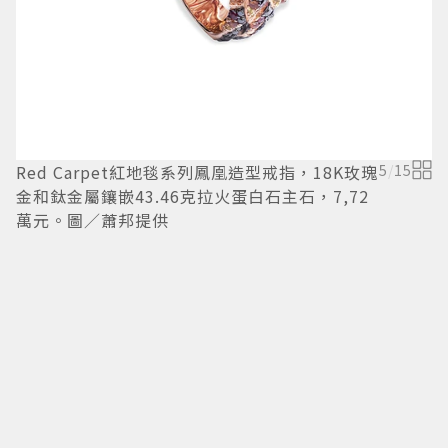
Red Carpet紅地毯系列鳳凰造型戒指，18K玫瑰
5
/
15
金和鈦金屬鑲嵌43.46克拉火蛋白石主石，7,72
萬元。圖／蕭邦提供
R
總
亮
石