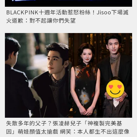
BLACKPINK十週年活動惹怒粉絲！Jisoo下場滅
火道歉：對不起讓你們失望
失散多年的父子？張凌赫兒子「神複製完美基
因」萌娃顏值太搶戲 網笑：本人都生不出這麼像