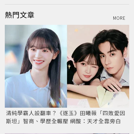
熱門文章
MORE
清純學霸人設翻車？《逐玉》田曦薇「四敗愛因
斯坦」智商、學歷全輾壓 網酸：天才全靠旁白