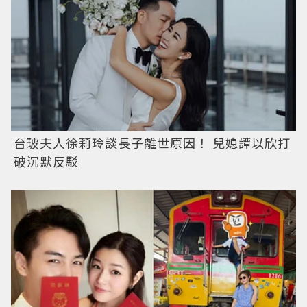
台玻夫人徐莉玲談長子離世原因！ 兒媳譚以欣打
破沉默反駁