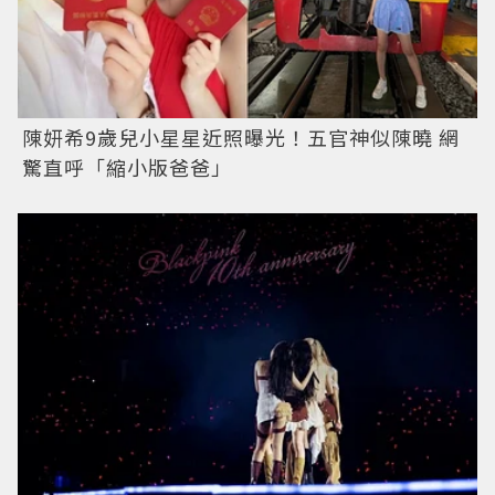
陳妍希9歲兒小星星近照曝光！五官神似陳曉 網
驚直呼「縮小版爸爸」