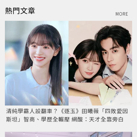
熱門文章
MORE
清純學霸人設翻車？《逐玉》田曦薇「四敗愛因
斯坦」智商、學歷全輾壓 網酸：天才全靠旁白