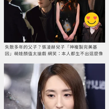
失散多年的父子？張凌赫兒子「神複製完美基
因」萌娃顏值太搶戲 網笑：本人都生不出這麼像