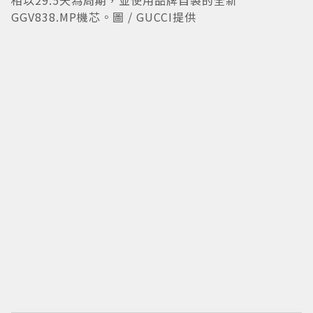
相以29.5天為周期，並使用品牌自製的全新
GGV838.MP機芯。圖 / GUCCI提供
G
元