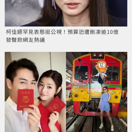
柯佳嬿罕見表態挺公視！預算恐遭刪凍逾10億
發聲掀網友熱議