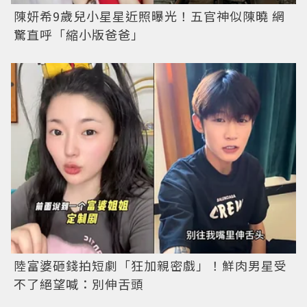
陳妍希9歲兒小星星近照曝光！五官神似陳曉 網
驚直呼「縮小版爸爸」
陸富婆砸錢拍短劇「狂加親密戲」！鮮肉男星受
不了絕望喊：別伸舌頭