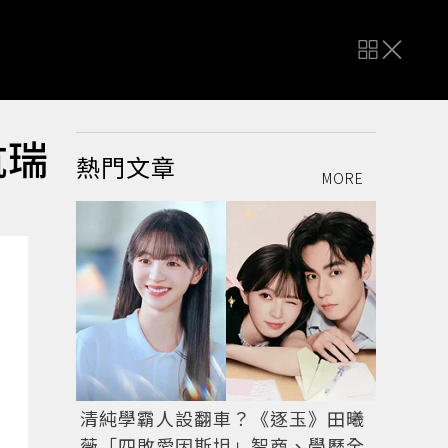
抗瑞
熱門文章
MORE
清純學霸人設翻車？《逐玉》田曦
薇「四敗愛因斯坦」智商、學歷全