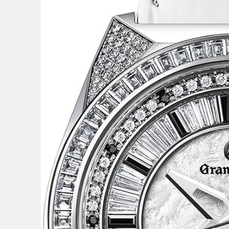
的紋
4
/
6