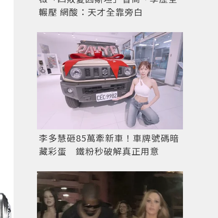
輾壓 網酸：天才全靠旁白
李多慧砸85萬牽新車！車牌號碼暗
藏彩蛋 鐵粉秒破解真正用意