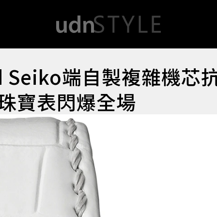
nd Seiko端自製複雜機芯
造珠寶表閃爆全場