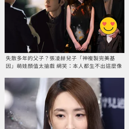
失散多年的父子？張凌赫兒子「神複製完美基
因」萌娃顏值太搶戲 網笑：本人都生不出這麼像