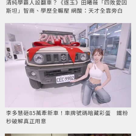
清純學霸人設翻車？《逐玉》田曦薇「四敗愛因
斯坦」智商、學歷全輾壓 網酸：天才全靠旁白
李多慧砸85萬牽新車！車牌號碼暗藏彩蛋 鐵粉
秒破解真正用意