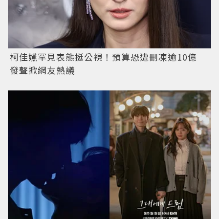
柯佳嬿罕見表態挺公視！預算恐遭刪凍逾10億
發聲掀網友熱議