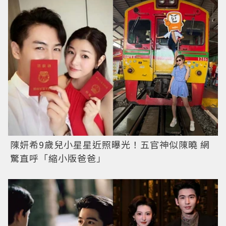
陳妍希9歲兒小星星近照曝光！五官神似陳曉 網
驚直呼「縮小版爸爸」