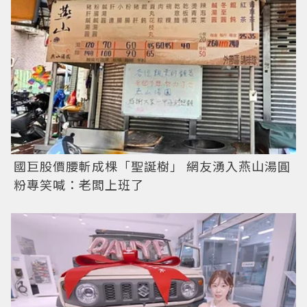
國巨股價腰斬成棵「聖誕樹」 網友湧入燕山湯圓
粉專笑喊：老闆上班了