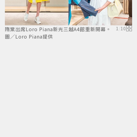
隋棠出席Loro Piana新光三越A4館重新開幕。
1
/
10
圖／Loro Piana提供
隋
系