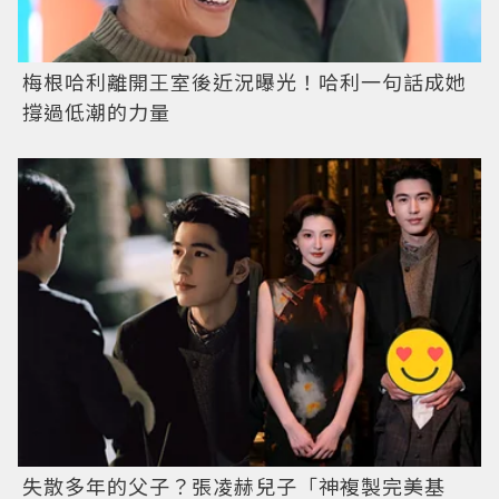
梅根哈利離開王室後近況曝光！哈利一句話成她
撐過低潮的力量
失散多年的父子？張凌赫兒子「神複製完美基