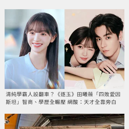
清純學霸人設翻車？《逐玉》田曦薇「四敗愛因
斯坦」智商、學歷全輾壓 網酸：天才全靠旁白