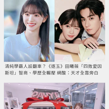
清純學霸人設翻車？《逐玉》田曦薇「四敗愛因
斯坦」智商、學歷全輾壓 網酸：天才全靠旁白