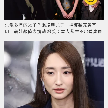
失散多年的父子？張凌赫兒子「神複製完美基
因」萌娃顏值太搶戲 網笑：本人都生不出這麼像