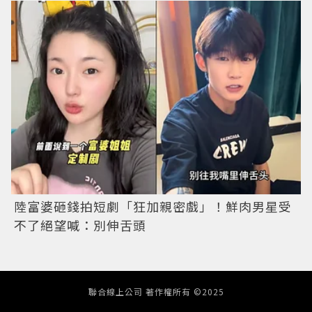
陸富婆砸錢拍短劇「狂加親密戲」！鮮肉男星受
不了絕望喊：別伸舌頭
聯合線上公司 著作權所有 ©2025