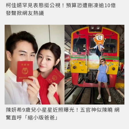
柯佳嬿罕見表態挺公視！預算恐遭刪凍逾10億
發聲掀網友熱議
陳妍希9歲兒小星星近照曝光！五官神似陳曉 網
驚直呼「縮小版爸爸」