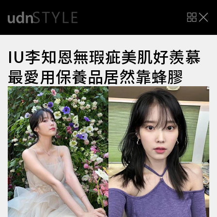
IU李知恩無瑕疵美肌好羨慕
最愛用保養品居然靠蜂膠
C