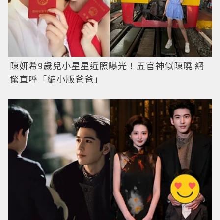
陳妍希9歲兒小星星近照曝光！五官神似陳曉 網
驚直呼「縮小版爸爸」