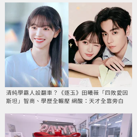
清純學霸人設翻車？《逐玉》田曦薇「四敗愛因
斯坦」智商、學歷全輾壓 網酸：天才全靠旁白