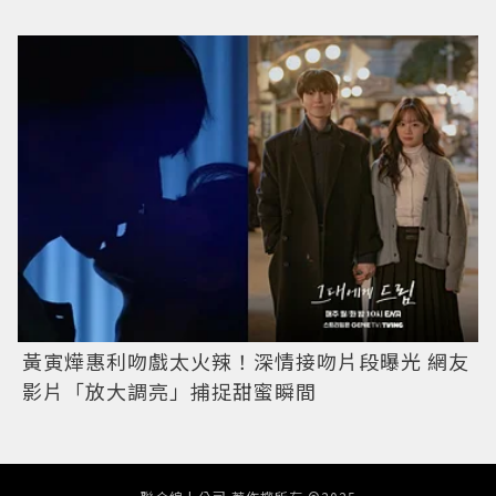
黃寅燁惠利吻戲太火辣！深情接吻片段曝光 網友
影片「放大調亮」捕捉甜蜜瞬間