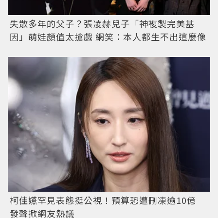
失散多年的父子？張凌赫兒子「神複製完美基
因」萌娃顏值太搶戲 網笑：本人都生不出這麼像
柯佳嬿罕見表態挺公視！預算恐遭刪凍逾10億
發聲掀網友熱議