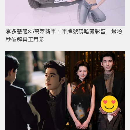
李多慧砸85萬牽新車！車牌號碼暗藏彩蛋 鐵粉
秒破解真正用意