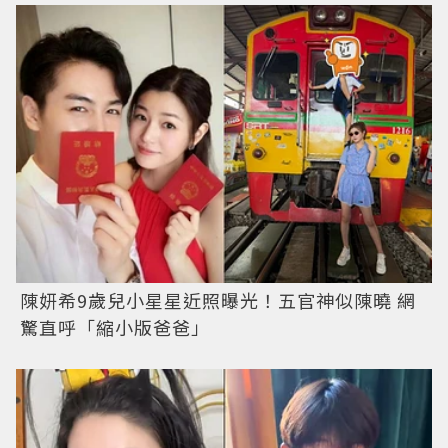
陳妍希9歲兒小星星近照曝光！五官神似陳曉 網
驚直呼「縮小版爸爸」