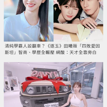
清純學霸人設翻車？《逐玉》田曦薇「四敗愛因
斯坦」智商、學歷全輾壓 網酸：天才全靠旁白