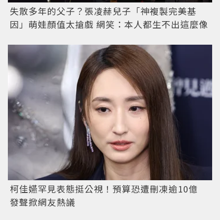
失散多年的父子？張凌赫兒子「神複製完美基
因」萌娃顏值太搶戲 網笑：本人都生不出這麼像
柯佳嬿罕見表態挺公視！預算恐遭刪凍逾10億
發聲掀網友熱議