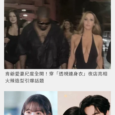
肯爺愛妻尺度全開！穿「透視連身衣」夜店亮相
火辣造型引爆話題