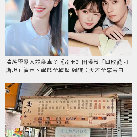
清純學霸人設翻車？《逐玉》田曦薇「四敗愛因
斯坦」智商、學歷全輾壓 網酸：天才全靠旁白