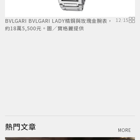
BVLGARI BVLGARI LADY精鋼與玫瑰金腕表，
12
/
15
約18萬5,500元。圖／寶格麗提供
S
腕
S
表
熱門文章
MORE