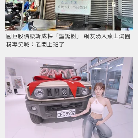
國巨股價腰斬成棵「聖誕樹」 網友湧入燕山湯圓
粉專笑喊：老闆上班了