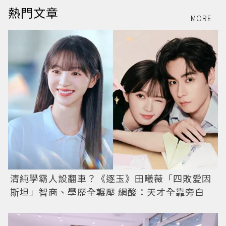
熱門文章
MORE
清純學霸人設翻車？《逐玉》田曦薇「四敗愛因
斯坦」智商、學歷全輾壓 網酸：天才全靠旁白