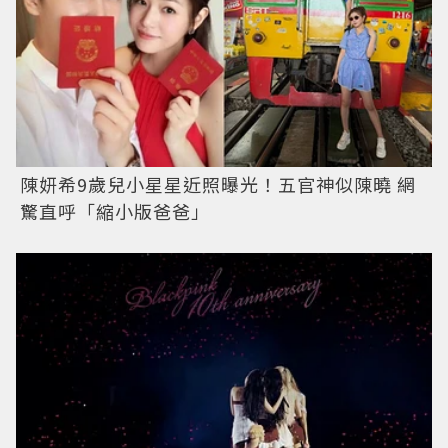
陳妍希9歲兒小星星近照曝光！五官神似陳曉 網
驚直呼「縮小版爸爸」