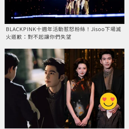
BLACKPINK十週年活動惹怒粉絲！Jisoo下場滅
火道歉：對不起讓你們失望