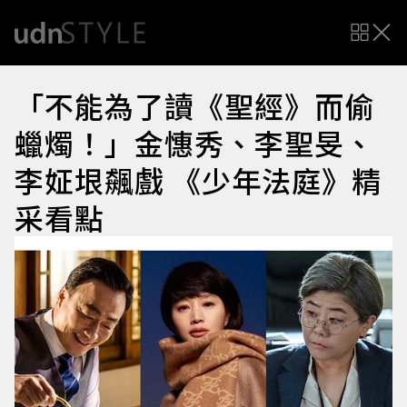
「不能為了讀《聖經》而偷
蠟燭！」金憓秀、李聖旻、
李姃垠飆戲 《少年法庭》精
采看點