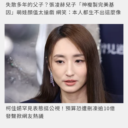
失散多年的父子？張凌赫兒子「神複製完美基
因」萌娃顏值太搶戲 網笑：本人都生不出這麼像
柯佳嬿罕見表態挺公視！預算恐遭刪凍逾10億
發聲掀網友熱議