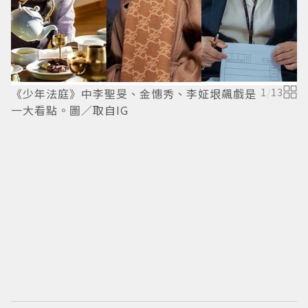
《少年法庭》中李聖旻、金憓秀、李姃垠飆戲是
1
/
13
一大看點。圖／取自IG
背