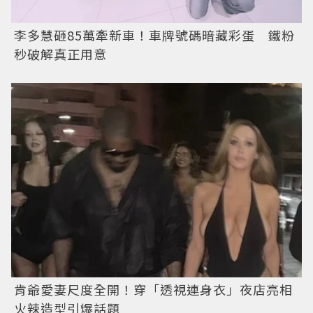
李多慧砸85萬牽新車！車牌號碼暗藏彩蛋 鐵粉
秒破解真正用意
肯爺愛妻尺度全開！穿「透視連身衣」夜店亮相
火辣造型引爆話題