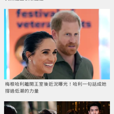
梅根哈利離開王室後近況曝光！哈利一句話成她
撐過低潮的力量