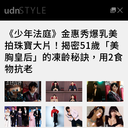
《少年法庭》金惠秀爆乳美
拍珠寶大片！揭密51歲「美
胸皇后」的凍齡秘訣，用2食
物抗老