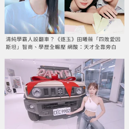
清純學霸人設翻車？《逐玉》田曦薇「四敗愛因
斯坦」智商、學歷全輾壓 網酸：天才全靠旁白