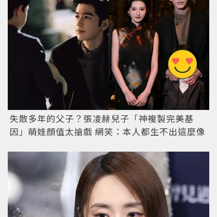
失散多年的父子？張凌赫兒子「神複製完美基
因」萌娃顏值太搶戲 網笑：本人都生不出這麼像