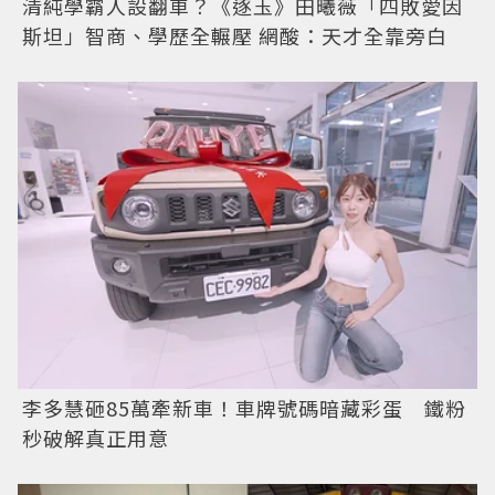
清純學霸人設翻車？《逐玉》田曦薇「四敗愛因
斯坦」智商、學歷全輾壓 網酸：天才全靠旁白
李多慧砸85萬牽新車！車牌號碼暗藏彩蛋 鐵粉
秒破解真正用意