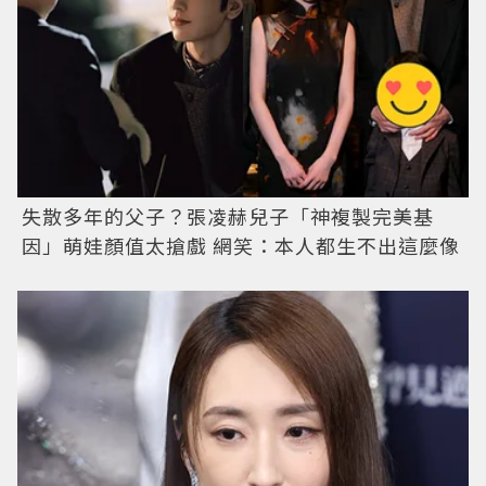
失散多年的父子？張凌赫兒子「神複製完美基
因」萌娃顏值太搶戲 網笑：本人都生不出這麼像