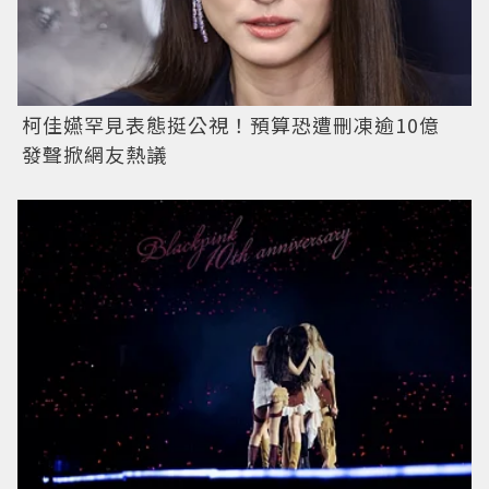
柯佳嬿罕見表態挺公視！預算恐遭刪凍逾10億
發聲掀網友熱議