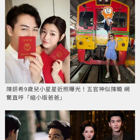
陳妍希9歲兒小星星近照曝光！五官神似陳曉 網
驚直呼「縮小版爸爸」