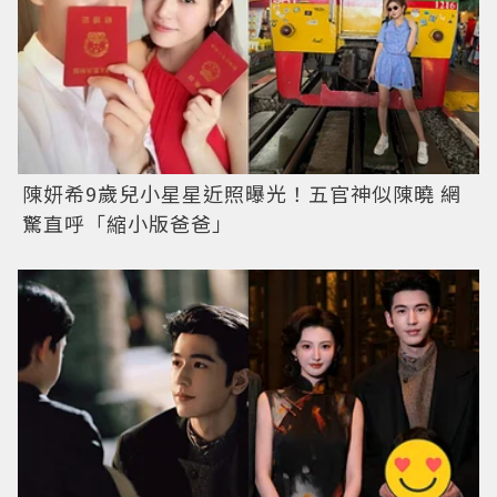
陳妍希9歲兒小星星近照曝光！五官神似陳曉 網
驚直呼「縮小版爸爸」