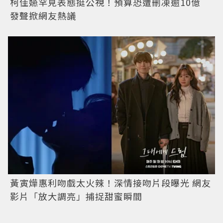
柯佳嬿罕見表態挺公視！預算恐遭刪凍逾10億
發聲掀網友熱議
黃寅燁惠利吻戲太火辣！深情接吻片段曝光 網友
影片「放大調亮」捕捉甜蜜瞬間