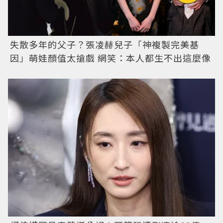
失散多年的父子？張凌赫兒子「神複製完美基
因」萌娃顏值太搶戲 網笑：本人都生不出這麼像