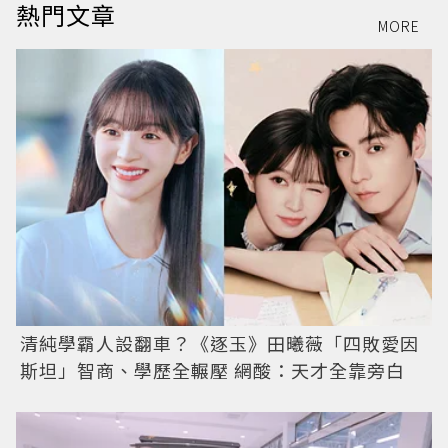
熱門文章
MORE
清純學霸人設翻車？《逐玉》田曦薇「四敗愛因
斯坦」智商、學歷全輾壓 網酸：天才全靠旁白