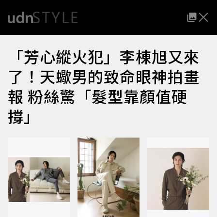
「芳心縱火犯」李棟旭又來
了！天蠍男的致命眼神拍畫
報 粉絲驚「髮型靠顏值硬
撐」