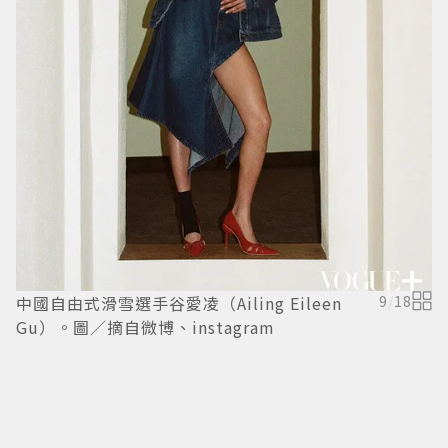
中國自由式滑雪選手谷愛凌（Ailing Eileen
9
/
18
中
Gu）。圖／摘自微博、instagram
G