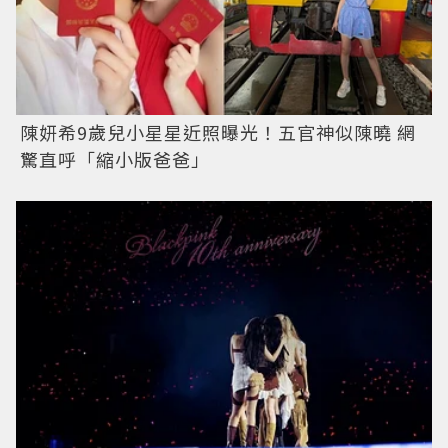
陳妍希9歲兒小星星近照曝光！五官神似陳曉 網
驚直呼「縮小版爸爸」