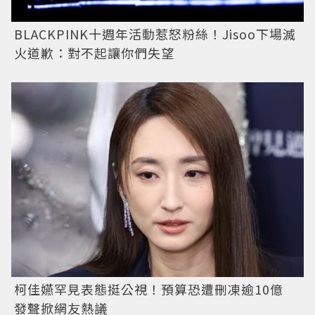
BLACKPINK十週年活動惹怒粉絲！Jisoo下場滅
火道歉：對不起讓你們失望
柯佳嬿罕見表態挺公視！預算恐遭刪凍逾10億
發聲掀網友熱議