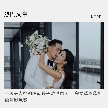
熱門文章
MORE
台玻夫人徐莉玲談長子離世原因！ 兒媳譚以欣打
破沉默反駁