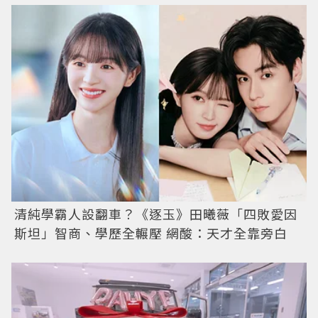
清純學霸人設翻車？《逐玉》田曦薇「四敗愛因
斯坦」智商、學歷全輾壓 網酸：天才全靠旁白