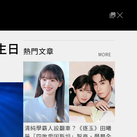
生日
熱門文章
MORE
清純學霸人設翻車？《逐玉》田曦
薇「四敗愛因斯坦」智商、學歷全