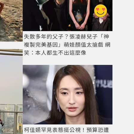
失散多年的父子？張凌赫兒子「神
複製完美基因」萌娃顏值太搶戲 網
笑：本人都生不出這麼像
柯佳嬿罕見表態挺公視！預算恐遭