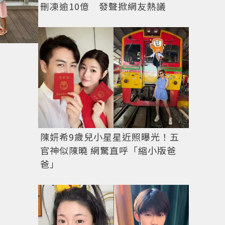
刪凍逾10億 發聲掀網友熱議
陳妍希9歲兒小星星近照曝光！五
官神似陳曉 網驚直呼「縮小版爸
爸」