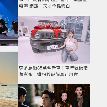
輾壓 網酸：天才全靠旁白
李多慧砸85萬牽新車！車牌號碼暗
藏彩蛋 鐵粉秒破解真正用意