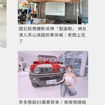
國巨股價腰斬成棵「聖誕樹」 網友
湧入燕山湯圓粉專笑喊：老闆上班
了
0
Jo Malone London圖書館系列香草與茴香香水100ml／5
李多慧砸85萬牽新車！車牌號碼暗