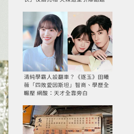
清純學霸人設翻車？《逐玉》田曦
薇「四敗愛因斯坦」智商、學歷全
輾壓 網酸：天才全靠旁白