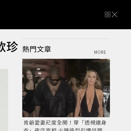
款珍
熱門文章
MORE
肯爺愛妻尺度全開！穿「透視連身
衣」夜店亮相 火辣造型引爆話題