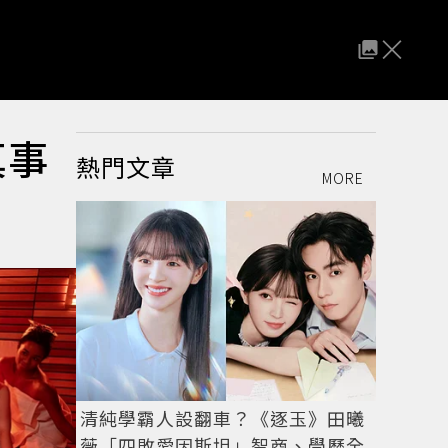
真事
熱門文章
MORE
清純學霸人設翻車？《逐玉》田曦
薇「四敗愛因斯坦」智商、學歷全