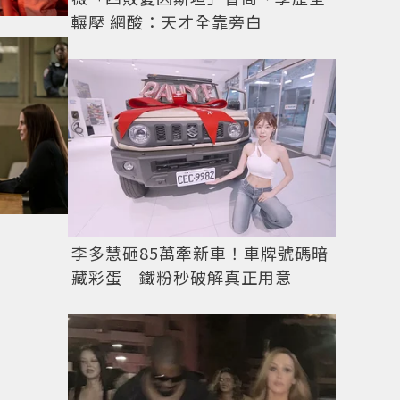
輾壓 網酸：天才全靠旁白
李多慧砸85萬牽新車！車牌號碼暗
藏彩蛋 鐵粉秒破解真正用意