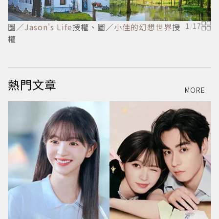
圖／
Jason's Life
授權、圖／
小佳的幻想世界
授
1
/
17
權
熱門文章
MORE