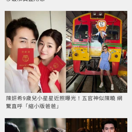
陳妍希9歲兒小星星近照曝光！五官神似陳曉 網
驚直呼「縮小版爸爸」