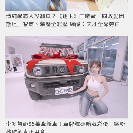
清純學霸人設翻車？《逐玉》田曦薇「四敗愛因
斯坦」智商、學歷全輾壓 網酸：天才全靠旁白
李多慧砸85萬牽新車！車牌號碼暗藏彩蛋 鐵粉
秒破解真正用意