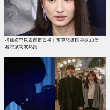
柯佳嬿罕見表態挺公視！預算恐遭刪凍逾10億
發聲掀網友熱議