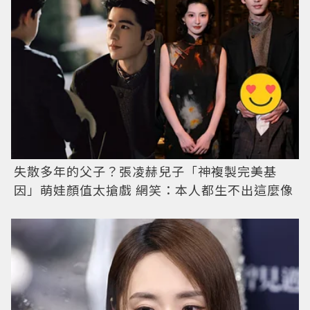
失散多年的父子？張凌赫兒子「神複製完美基
因」萌娃顏值太搶戲 網笑：本人都生不出這麼像