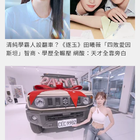
清純學霸人設翻車？《逐玉》田曦薇「四敗愛因
斯坦」智商、學歷全輾壓 網酸：天才全靠旁白