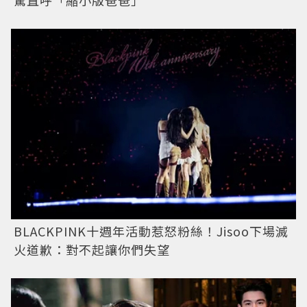
驚直呼「縮小版爸爸」
BLACKPINK十週年活動惹怒粉絲！Jisoo下場滅
火道歉：對不起讓你們失望