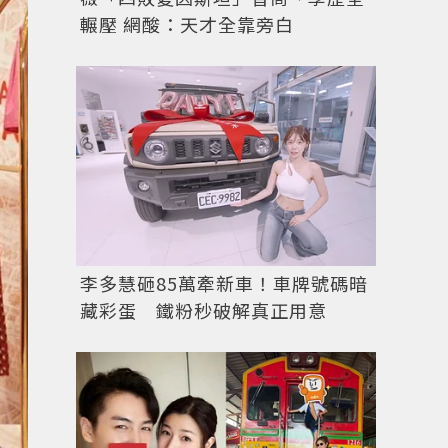
輾壓 網酸：天才全靠旁白
李多慧砸85萬牽新車！車牌號碼暗
藏彩蛋 鐵粉秒破解真正用意