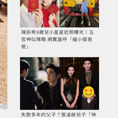
陳妍希9歲兒小星星近照曝光！五
官神似陳曉 網驚直呼「縮小版爸
爸」
許路兒背著Max Mara粉色經典相機包26,800元，俏皮
9
失散多年的父子？張凌赫兒子「神