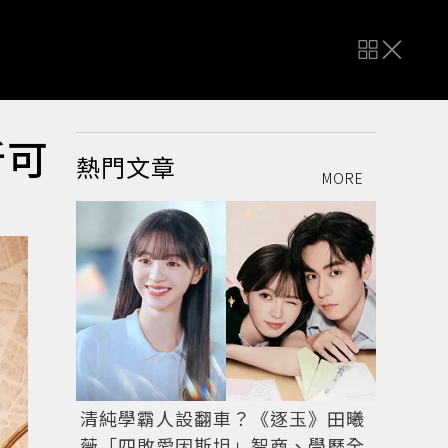
新可
熱門文章
MORE
清純學霸人設翻車？《逐玉》田曦
薇「四敗愛因斯坦」智商、學歷全