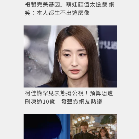
複製完美基因」萌娃顏值太搶戲 網
笑：本人都生不出這麼像
柯佳嬿罕見表態挺公視！預算恐遭
刪凍逾10億 發聲掀網友熱議