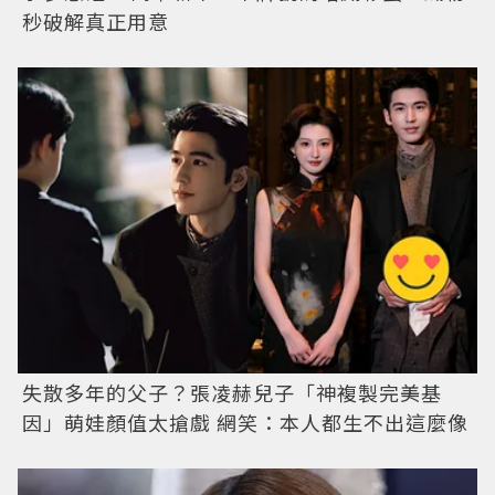
秒破解真正用意
失散多年的父子？張凌赫兒子「神複製完美基
因」萌娃顏值太搶戲 網笑：本人都生不出這麼像