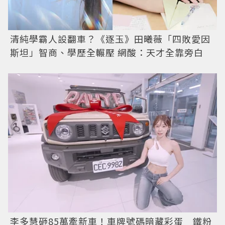
清純學霸人設翻車？《逐玉》田曦薇「四敗愛因
斯坦」智商、學歷全輾壓 網酸：天才全靠旁白
李多慧砸85萬牽新車！車牌號碼暗藏彩蛋 鐵粉