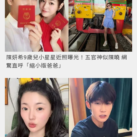
陳妍希9歲兒小星星近照曝光！五官神似陳曉 網
驚直呼「縮小版爸爸」