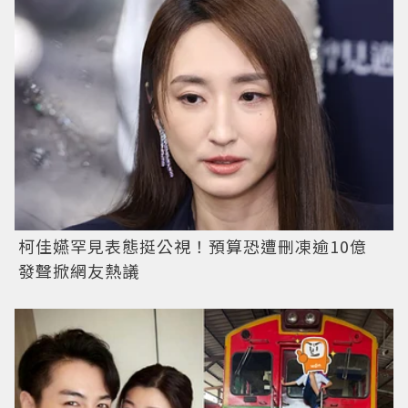
柯佳嬿罕見表態挺公視！預算恐遭刪凍逾10億
發聲掀網友熱議