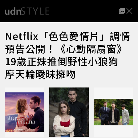
Netflix「色色愛情片」調情
預告公開！《心動隔扇窗》
19歲正妹推倒野性小狼狗
摩天輪曖昧擁吻