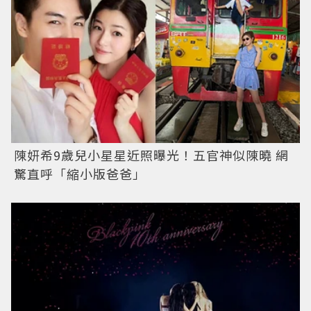
陳妍希9歲兒小星星近照曝光！五官神似陳曉 網
驚直呼「縮小版爸爸」