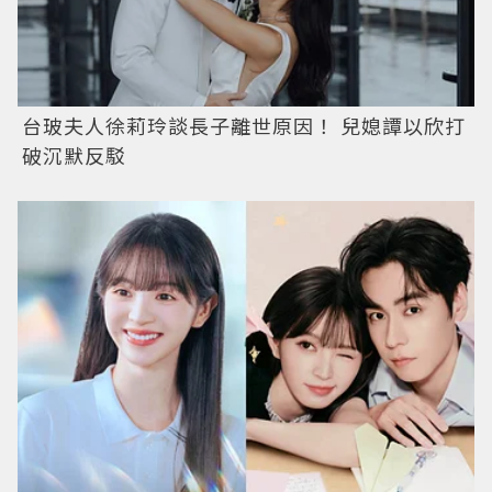
台玻夫人徐莉玲談長子離世原因！ 兒媳譚以欣打
破沉默反駁