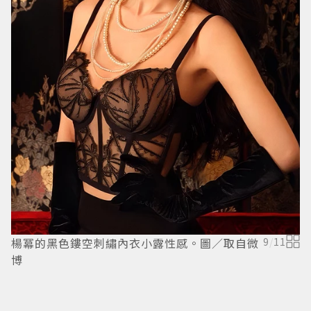
楊冪的黑色鏤空刺繡內衣小露性感。圖／取自微
9
/
11
博