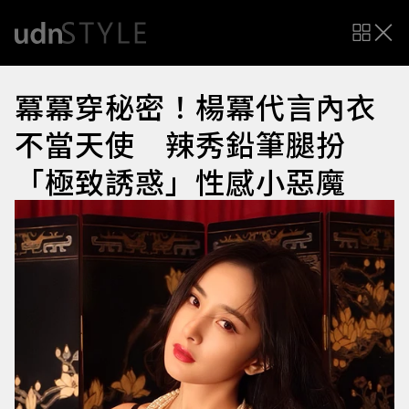
冪冪穿秘密！楊冪代言內衣
不當天使 辣秀鉛筆腿扮
「極致誘惑」性感小惡魔