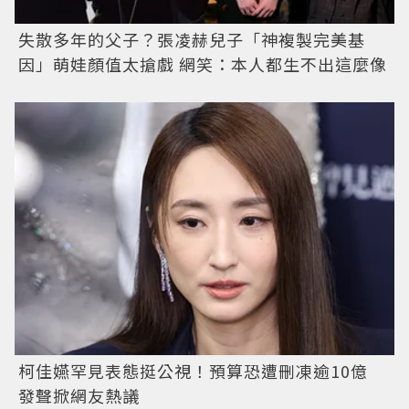
失散多年的父子？張凌赫兒子「神複製完美基
因」萌娃顏值太搶戲 網笑：本人都生不出這麼像
柯佳嬿罕見表態挺公視！預算恐遭刪凍逾10億
發聲掀網友熱議