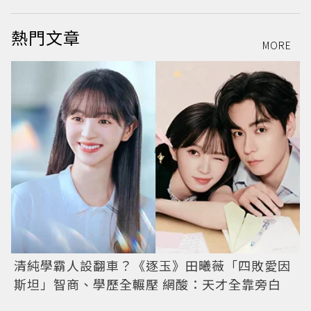
熱門文章
MORE
清純學霸人設翻車？《逐玉》田曦薇「四敗愛因
斯坦」智商、學歷全輾壓 網酸：天才全靠旁白