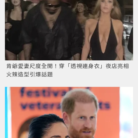
肯爺愛妻尺度全開！穿「透視連身衣」夜店亮相
火辣造型引爆話題