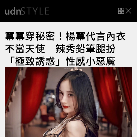
冪冪穿秘密！楊冪代言內衣
不當天使 辣秀鉛筆腿扮
「極致誘惑」性感小惡魔