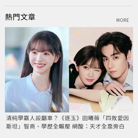
熱門文章
MORE
清純學霸人設翻車？《逐玉》田曦薇「四敗愛因
斯坦」智商、學歷全輾壓 網酸：天才全靠旁白