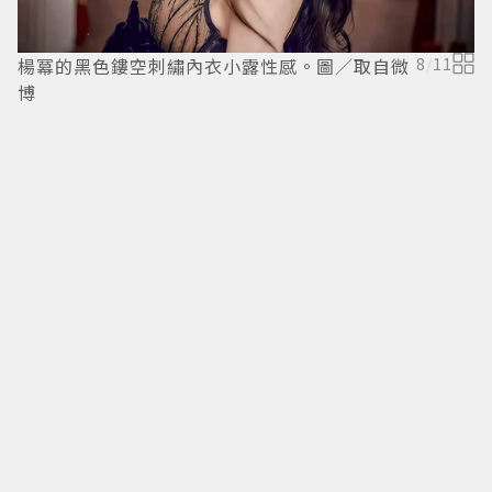
楊冪的黑色鏤空刺繡內衣小露性感。圖／取自微
8
/
11
博