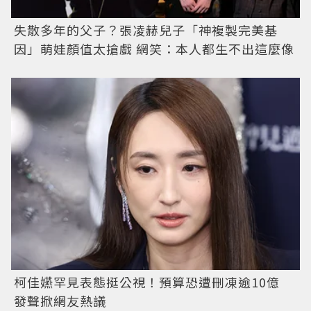
失散多年的父子？張凌赫兒子「神複製完美基
因」萌娃顏值太搶戲 網笑：本人都生不出這麼像
柯佳嬿罕見表態挺公視！預算恐遭刪凍逾10億
發聲掀網友熱議