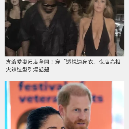
肯爺愛妻尺度全開！穿「透視連身衣」夜店亮相
火辣造型引爆話題