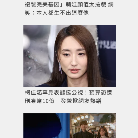
複製完美基因」萌娃顏值太搶戲 網
笑：本人都生不出這麼像
《三十九》孫藝真、田美都、金智賢劇照中，孫藝真（中）以
國品牌DEKAVV的卡其色直身裙。圖／取自JTBC Dra
柯佳嬿罕見表態挺公視！預算恐遭
刪凍逾10億 發聲掀網友熱議