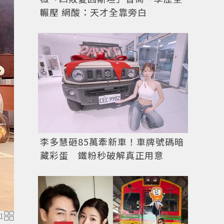
輾壓 網酸：天才全靠旁白
李多慧砸85萬牽新車！車牌號碼暗
藏彩蛋 鐵粉秒破解真正用意
1