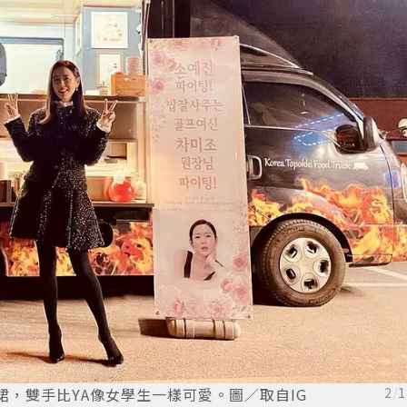
短裙，雙手比YA像女學生一樣可愛。圖／取自IG
2
/
1