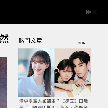
然
熱門文章
MORE
清純學霸人設翻車？《逐玉》田曦
薇「四敗愛因斯坦」智商、學歷全