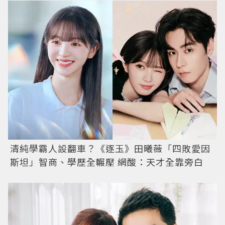
清純學霸人設翻車？《逐玉》田曦薇「四敗愛因
斯坦」智商、學歷全輾壓 網酸：天才全靠旁白