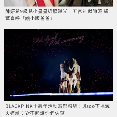
陳妍希9歲兒小星星近照曝光！五官神似陳曉 網
驚直呼「縮小版爸爸」
BLACKPINK十週年活動惹怒粉絲！Jisoo下場滅
火道歉：對不起讓你們失望