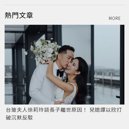
熱門文章
MORE
台玻夫人徐莉玲談長子離世原因！ 兒媳譚以欣打
破沉默反駁