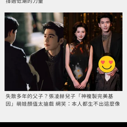
撐過低潮的力量
失散多年的父子？張凌赫兒子「神複製完美基
因」萌娃顏值太搶戲 網笑：本人都生不出這麼像