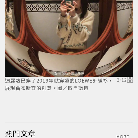
迪麗熱巴穿了2019年就穿過的LOEWE針織衫，
2
/
12
展現舊衣新穿的創意。圖／取自微博
迪
熱門文章
MORE