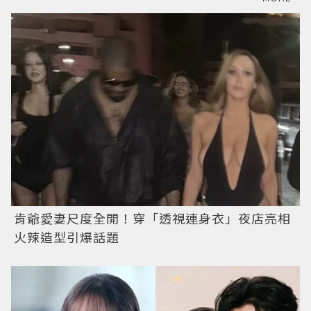
肯爺愛妻尺度全開！穿「透視連身衣」夜店亮相
火辣造型引爆話題