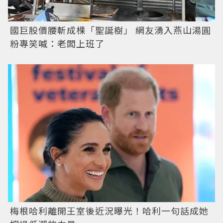
國巨股價腰斬成棵「聖誕樹」 網友湧入燕山湯圓
粉專笑喊：老闆上班了
梅根哈利離開王室後近況曝光！哈利一句話成她