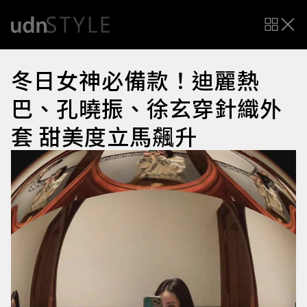
冬日女神必備款！迪麗熱
巴、孔曉振、徐玄穿針織外
套 甜美度立馬飆升