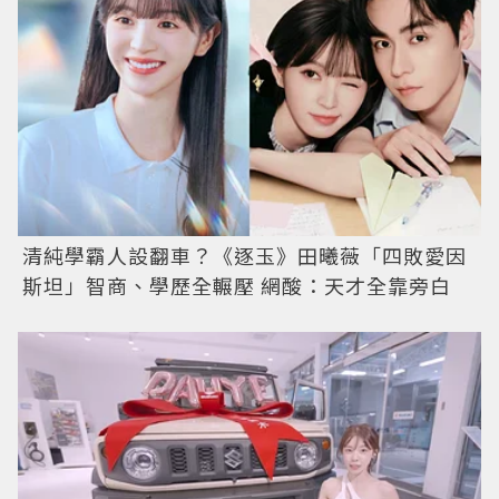
清純學霸人設翻車？《逐玉》田曦薇「四敗愛因
斯坦」智商、學歷全輾壓 網酸：天才全靠旁白