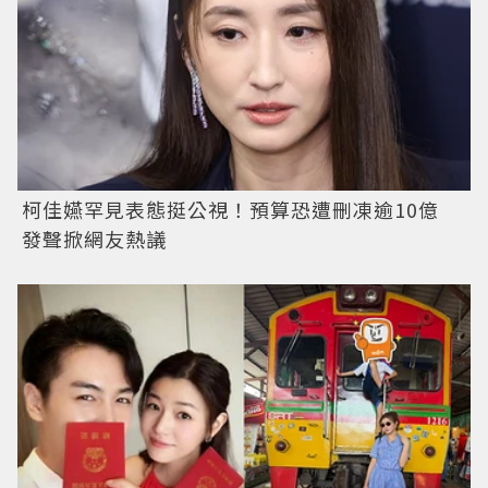
柯佳嬿罕見表態挺公視！預算恐遭刪凍逾10億
發聲掀網友熱議