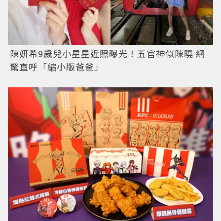
陳妍希9歲兒小星星近照曝光！五官神似陳曉 網
驚直呼「縮小版爸爸」