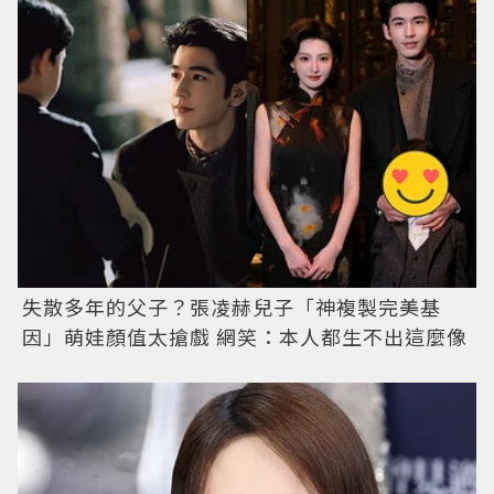
失散多年的父子？張凌赫兒子「神複製完美基
因」萌娃顏值太搶戲 網笑：本人都生不出這麼像