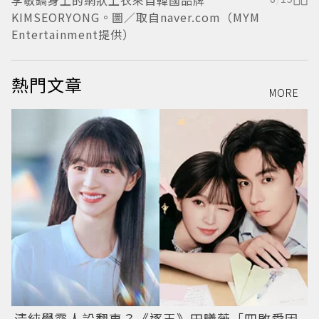
李敏鎬身上的網狀上衣來自韓國品牌
KIMSEORYONG。圖／取自naver.com（MYM
K
Entertainment提供）
E
熱門文章
MORE
清純學霸人設翻車？《逐玉》田曦薇「四敗愛因