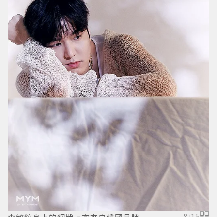
8
/
15