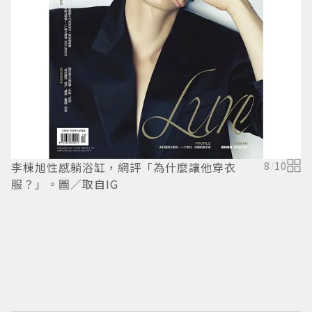
李棟旭性感躺浴缸，網評「為什麼讓他穿衣
8
/
10
李
服？」。圖／取自IG
棉