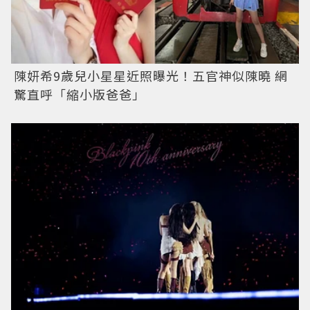
陳妍希9歲兒小星星近照曝光！五官神似陳曉 網
驚直呼「縮小版爸爸」