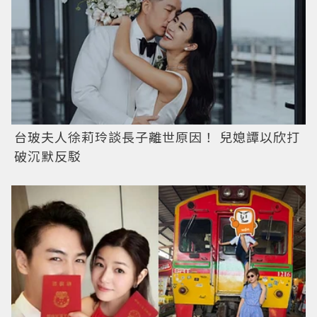
台玻夫人徐莉玲談長子離世原因！ 兒媳譚以欣打
破沉默反駁