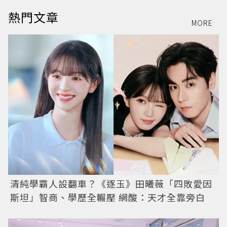
熱門文章
MORE
清純學霸人設翻車？《逐玉》田曦薇「四敗愛因
斯坦」智商、學歷全輾壓 網酸：天才全靠旁白