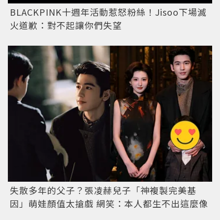
BLACKPINK十週年活動惹怒粉絲！Jisoo下場滅
火道歉：對不起讓你們失望
失散多年的父子？張凌赫兒子「神複製完美基
因」萌娃顏值太搶戲 網笑：本人都生不出這麼像