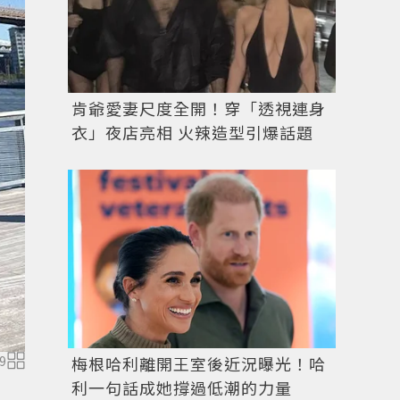
肯爺愛妻尺度全開！穿「透視連身
衣」夜店亮相 火辣造型引爆話題
9
梅根哈利離開王室後近況曝光！哈
木村光希背Le Monogramme經典老花塗層帆布與光滑皮革
利一句話成她撐過低潮的力量