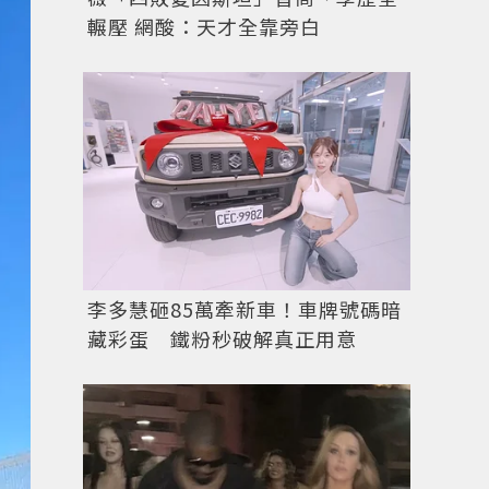
輾壓 網酸：天才全靠旁白
李多慧砸85萬牽新車！車牌號碼暗
藏彩蛋 鐵粉秒破解真正用意