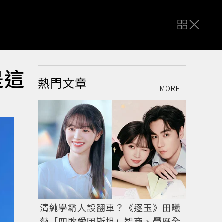
是這
熱門文章
MORE
清純學霸人設翻車？《逐玉》田曦
薇「四敗愛因斯坦」智商、學歷全