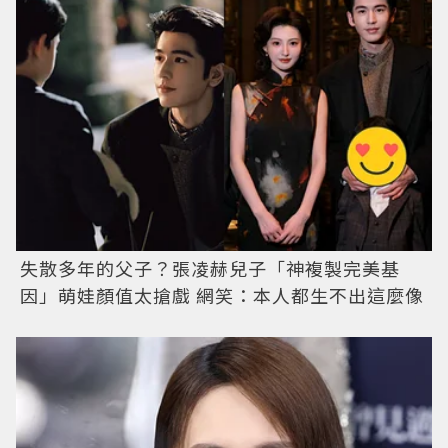
失散多年的父子？張凌赫兒子「神複製完美基
因」萌娃顏值太搶戲 網笑：本人都生不出這麼像