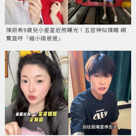
陳妍希9歲兒小星星近照曝光！五官神似陳曉 網
驚直呼「縮小版爸爸」