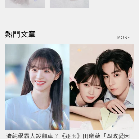
熱門文章
MORE
清純學霸人設翻車？《逐玉》田曦薇「四敗愛因