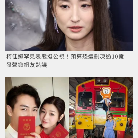
柯佳嬿罕見表態挺公視！預算恐遭刪凍逾10億
發聲掀網友熱議