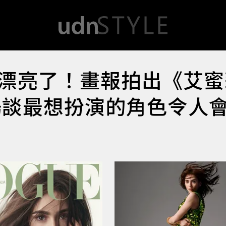
漂亮了！畫報拍出《艾蜜
暢談最想扮演的角色令人