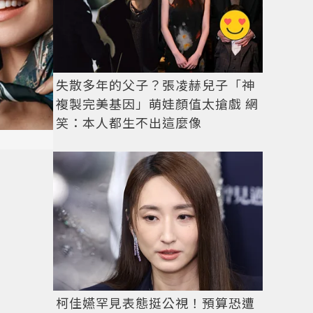
失散多年的父子？張凌赫兒子「神
複製完美基因」萌娃顏值太搶戲 網
笑：本人都生不出這麼像
柯佳嬿罕見表態挺公視！預算恐遭