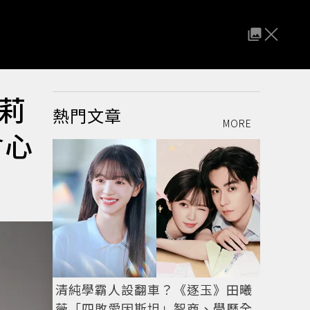
莉
熱門文章
MORE
會心
清純學霸人設翻車？《逐玉》田曦
薇「四敗愛因斯坦」智商、學歷全