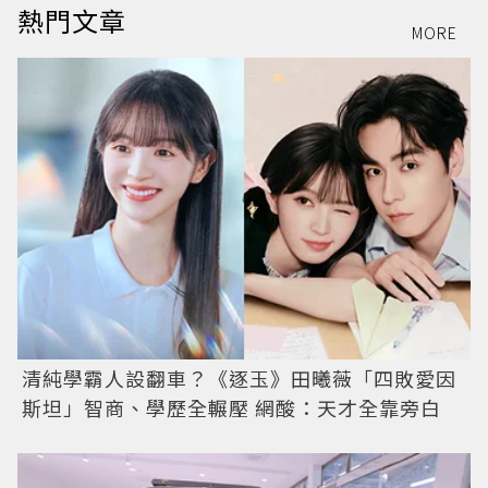
熱門文章
MORE
清純學霸人設翻車？《逐玉》田曦薇「四敗愛因
斯坦」智商、學歷全輾壓 網酸：天才全靠旁白