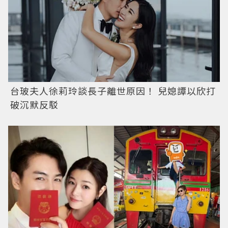
台玻夫人徐莉玲談長子離世原因！ 兒媳譚以欣打
破沉默反駁