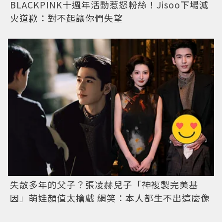
BLACKPINK十週年活動惹怒粉絲！Jisoo下場滅
火道歉：對不起讓你們失望
失散多年的父子？張凌赫兒子「神複製完美基
因」萌娃顏值太搶戲 網笑：本人都生不出這麼像