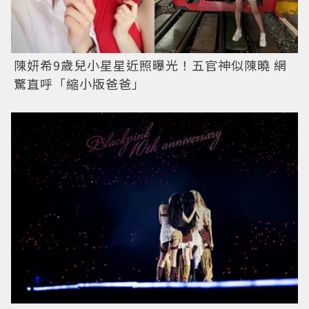
陳妍希9歲兒小星星近照曝光！五官神似陳曉 網
驚直呼「縮小版爸爸」