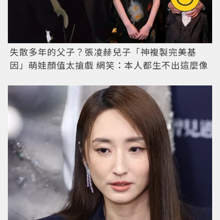
失散多年的父子？張凌赫兒子「神複製完美基
因」萌娃顏值太搶戲 網笑：本人都生不出這麼像