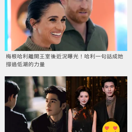
梅根哈利離開王室後近況曝光！哈利一句話成她
撐過低潮的力量