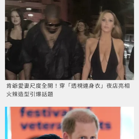
肯爺愛妻尺度全開！穿「透視連身衣」夜店亮相
火辣造型引爆話題