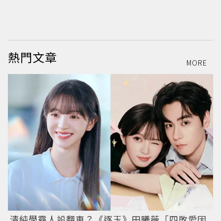
熱門文章
MORE
清純學霸人設翻車？《逐玉》田曦薇「四敗愛因