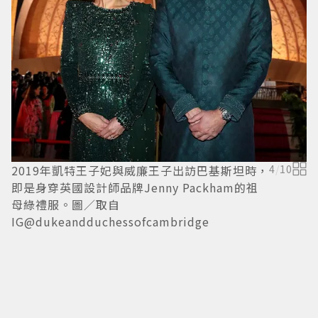
2019年凱特王子妃與威廉王子出訪巴基斯坦時，
4
/
10
即是身穿英國設計師品牌Jenny Packham的祖
母綠禮服。圖／取自
IG@dukeandduchessofcambridge
凱
裝
品
@