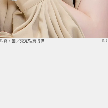
系列珠寶。圖／梵克雅寶提供
8
/
1