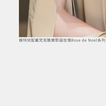
供
7
/
13
模特兒配戴梵克雅寶耶誕玫瑰Rose de Noël