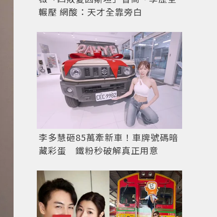
輾壓 網酸：天才全靠旁白
李多慧砸85萬牽新車！車牌號碼暗
藏彩蛋 鐵粉秒破解真正用意