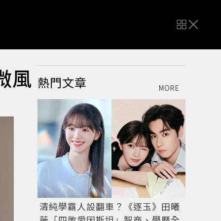
微風
熱門文章
MORE
清純學霸人設翻車？《逐玉》田曦
薇「四敗愛因斯坦」智商、學歷全