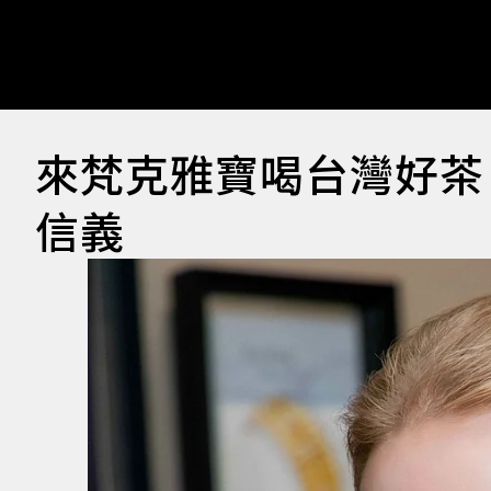
來梵克雅寶喝台灣好茶！全
信義