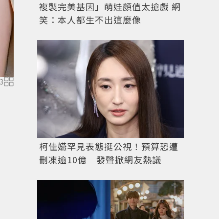
複製完美基因」萌娃顏值太搶戲 網
笑：本人都生不出這麼像
3
高級珠寶系列Miroir enchanté可轉換式項鍊，白K金
顆重24.588克拉的八角形切割緬甸藍寶石、藍寶石、
柯佳嬿罕見表態挺公視！預算恐遭
刪凍逾10億 發聲掀網友熱議