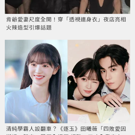
肯爺愛妻尺度全開！穿「透視連身衣」夜店亮相
火辣造型引爆話題
清純學霸人設翻車？《逐玉》田曦薇「四敗愛因