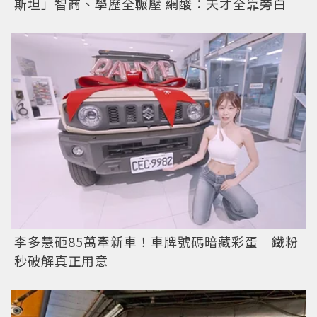
斯坦」智商、學歷全輾壓 網酸：天才全靠旁白
李多慧砸85萬牽新車！車牌號碼暗藏彩蛋 鐵粉
秒破解真正用意