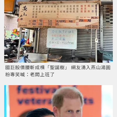
國巨股價腰斬成棵「聖誕樹」 網友湧入燕山湯圓
粉專笑喊：老闆上班了